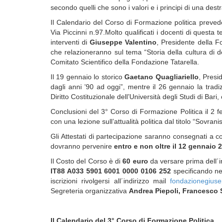
secondo quelli che sono i valori e i principi di una de
Il Calendario del Corso di Formazione politica preve
Via Piccinni n.97.Molto qualificati i docenti di questa 
interventi di
Giuseppe Valentino
, Presidente della 
che relazioneranno sul tema “Storia della cultura di d
Comitato Scientifico della Fondazione Tatarella.
Il 19 gennaio lo storico
Gaetano Quagliariello
, Presi
dagli anni ’90 ad oggi”, mentre il 26 gennaio la tradiz
Diritto Costituzionale dell’Università degli Studi di Bari,
Conclusioni del 3° Corso di Formazione Politica il 2 f
con una lezione sull’attualità politica dal titolo “Sovr
Gli Attestati di partecipazione saranno consegnati a co
dovranno pervenire
entro e non oltre il 12 gennaio 2
Il Costo del Corso è di
60 euro
da versare prima dell´in
IT88 A033 5901 6001 0000 0106 252
specificando nel
iscrizioni rivolgersi all´indirizzo mail
fondazionegiuse
Segreteria organizzativa
Andrea Piepoli, Francesco 
Il Calendario del 3° Corso di Formazione Politica