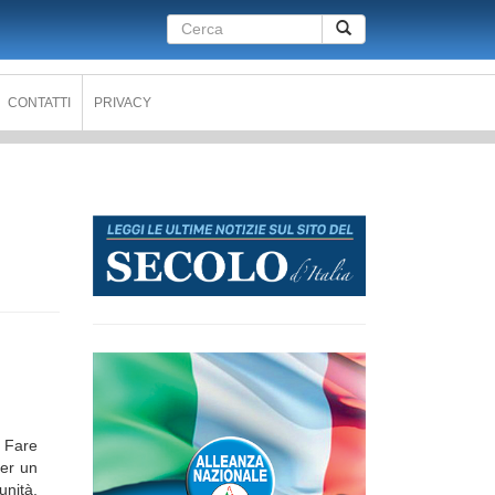
Form
Cerca
di
ricerca
CONTATTI
PRIVACY
, Fare
er un
unità,