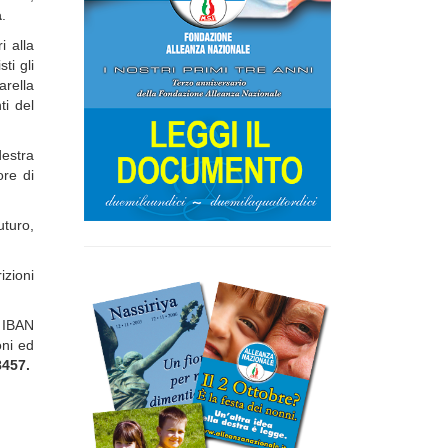
a
.
i alla
ti gli
arella
ti del
destra
ore di
uturo,
izioni
a IBAN
oni ed
457.