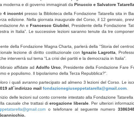
stra moderna e di governo immaginati da
Pinuccio e Salvatore Tatarell
de
4 incontri
presso la Biblioteca della Fondazione Tatarella sita in Bar
terza edizione. Nella giornata inaugurale del Corso, il 12 gennaio, previs
Fondazione An e
Francesco Giubilei
, Presidente della Fondazione Tat
estra in Italia”. Le successive lezioni saranno tenute da tre componen
dente della Fondazione Magna Charta, parlerà della “Storia del centro
ionale lezione di diritto costituzionale con
Ignazio Lagrotta
, Profess
 che interverrà sul tema “La crisi dei partiti e la democrazia in Italia”.
ebbraio affidate ad
Adolfo Urso
, Presidente della Fondazione Fare F
anismo e populismo. Il bipolarismo della Terza Repubblica?”.
loro i quali avranno partecipato ad almeno 3 lezioni del Corso. Le iscr
019 all´indirizzo mail
fondazionegiuseppetatarella@gmail.com
.
izio delle lezioni sul conto corrente intestato alla Fondazione Tatarell
la causale che trattasi di
erogazione liberale
. Per ulteriori informazi
ppetatarella@gmail.com
o telefonare al seguente numero
3386348
Scannicchio.