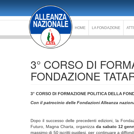
Salta
al
contenuto
principale
HOME
LA FONDAZIONE
ATT
3° CORSO DI FORM
FONDAZIONE TATA
3° CORSO DI FORMAZIONE POLITICA DELLA FON
Con il patrocinio delle Fondazioni
Alleanza nazion
Dopo il successo delle precedenti edizioni, la Fondaz
Futuro, Magna Charta, organizza
da sabato 12 genn
massimo di 50 iscritti pugliesi, per continuare a diffon