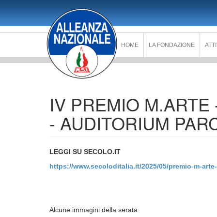
Salta
al
contenuto
principale
HOME
LA FONDAZIONE
ATT
IV PREMIO M.ARTE 
- AUDITORIUM PAR
LEGGI SU SECOLO.IT
https://www.secoloditalia.it/2025/05/premio-m-arte-
Alcune immagini della serata