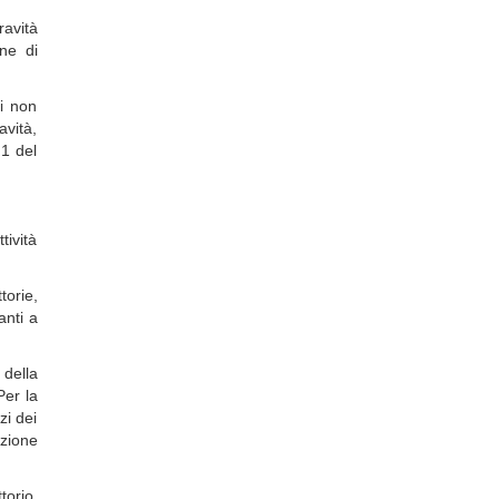
ravità
one di
ni non
avità,
 1 del
tività
torie,
anti a
 della
Per la
zi dei
azione
torio,