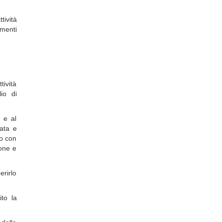
tività
menti
tività
io di
e e al
data e
to con
ione e
erirlo
to la