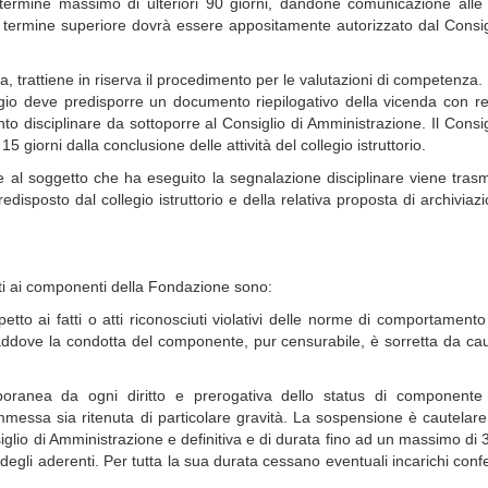
rmine massimo di ulteriori 90 giorni, dandone comunicazione alle p
un termine superiore dovrà essere appositamente autorizzato dal Consig
oria, trattiene in riserva il procedimento per le valutazioni di competenza.
llegio deve predisporre un documento riepilogativo della vicenda con re
o disciplinare da sottoporre al Consiglio di Amministrazione. Il Consig
giorni dalla conclusione delle attività del collegio istruttorio.
e e al soggetto che ha eseguito la segnalazione disciplinare viene tra
isposto dal collegio istruttorio e della relativa proposta di archiviaz
itti ai componenti della Fondazione sono:
etto ai fatti o atti riconosciuti violativi delle norme di comportamento
laddove la condotta del componente, pur censurabile, è sorretta da ca
oranea da ogni diritto e prerogativa dello status di componente 
ommessa sia ritenuta di particolare gravità. La sospensione è cautelar
glio di Amministrazione e definitiva e di durata fino ad un massimo di 
 degli aderenti. Per tutta la sua durata cessano eventuali incarichi confer