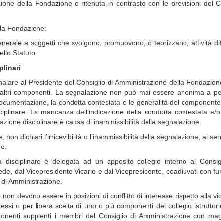
zione della Fondazione o ritenuta in contrasto con le previsioni del 
lla Fondazione:
enerale a soggetti che svolgono, promuovono, o teorizzano, attività di
dello Statuto.
plinari
are al Presidente del Consiglio di Amministrazione della Fondazione
 da altri componenti. La segnalazione non può mai essere anonima a p
 documentazione, la condotta contestata e le generalità del componente
ciplinare. La mancanza dell’indicazione della condotta contestata e/o
azione disciplinare è causa di inammissibilità della segnalazione.
, non dichiari l’irricevibilità o l’inammissibilità della segnalazione, ai sen
re.
anza disciplinare è delegata ad un apposito collegio interno al Consig
ede, dal Vicepresidente Vicario e dal Vicepresidente, coadiuvati con fu
o di Amministrazione.
non devono essere in posizioni di conflitto di interesse rispetto alla v
eressi o per libera scelta di uno o più componenti del collegio istruttori
nenti supplenti i membri del Consiglio di Amministrazione con mag