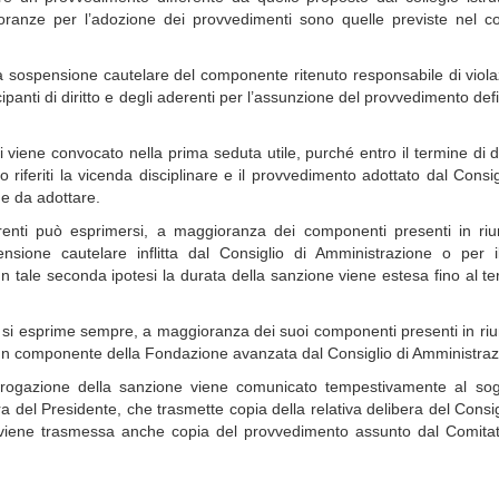
oranze per l’adozione dei provvedimenti sono quelle previste nel 
a sospensione cautelare del componente ritenuto responsabile di viol
ipanti di diritto e degli aderenti per l’assunzione del provvedimento defi
nti viene convocato nella prima seduta utile, purché entro il termine di 
riferiti la vicenda disciplinare e il provvedimento adottato dal Consig
e da adottare.
derenti può esprimersi, a maggioranza dei componenti presenti in ri
nsione cautelare inflitta dal Consiglio di Amministrazione o per i
In tale seconda ipotesi la durata della sanzione viene estesa fino al t
enti si esprime sempre, a maggioranza dei suoi componenti presenti in ri
i un componente della Fondazione avanzata dal Consiglio di Amministraz
i irrogazione della sanzione viene comunicato tempestivamente al so
a del Presidente, che trasmette copia della relativa delibera del Consig
 viene trasmessa anche copia del provvedimento assunto dal Comitat