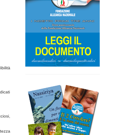
bilità
dicati
ciosi,
ttezza