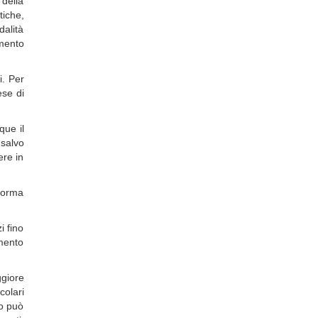
 della
tiche,
alità
amento
i. Per
ese di
que il
 salvo
ere in
 forma
i fino
imento
ggiore
colari
io può