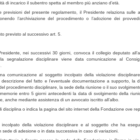
nità di incarico il subentro spetta al membro più anziano d’età.
le previsioni del presente regolamento, il Presidente relaziona sulle at
ponendo l’archiviazione del procedimento o l’adozione dei provvedi
nto previsto al successivo art. 5.
residente, nei successivi 30 giorni, convoca il collegio deputato all’at
ella segnalazione disciplinare viene data comunicazione al Consigl
e.
una comunicazione al soggetto incolpato della violazione disciplinar
 descrizione del fatto e l’eventuale documentazione a supporto, la 
e del procedimento disciplinare, la sede della riunione o il suo svolgimen
e memorie entro 5 giorni antecedenti la data di svolgimento della riun
ne, anche mediante assistenza di un avvocato iscritto all’albo.
 disciplina o indica la pagina del sito internet della Fondazione ove rep
incolpato della violazione disciplinare e al soggetto che ha esegui
n sede di adesione o in data successiva in caso di variazioni.