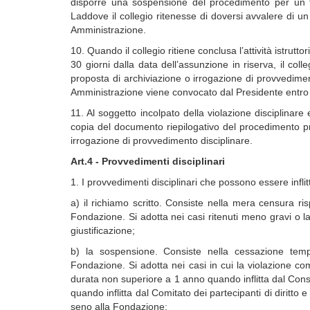
disporre una sospensione del procedimento per un te
Laddove il collegio ritenesse di doversi avvalere di 
Amministrazione.
10. Quando il collegio ritiene conclusa l’attività istrutt
30 giorni dalla data dell’assunzione in riserva, il co
proposta di archiviazione o irrogazione di provvediment
Amministrazione viene convocato dal Presidente entro 15 
11. Al soggetto incolpato della violazione disciplinar
copia del documento riepilogativo del procedimento pred
irrogazione di provvedimento disciplinare.
Art.4 - Provvedimenti disciplinari
1. I provvedimenti disciplinari che possono essere infl
a) il richiamo scritto. Consiste nella mera censura risp
Fondazione. Si adotta nei casi ritenuti meno gravi o 
giustificazione;
b) la sospensione. Consiste nella cessazione temp
Fondazione. Si adotta nei casi in cui la violazione c
durata non superiore a 1 anno quando inflitta dal Consi
quando inflitta dal Comitato dei partecipanti di diritto e
seno alla Fondazione;