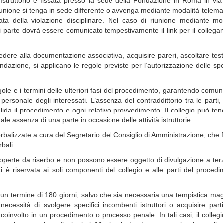
 Istruttorio è fissata presso la sede della Fondazione in Roma in via
riunione si tenga in sede differente o avvenga mediante modalità telema
ta della violazione disciplinare. Nel caso di riunione mediante mod
rvi parte dovrà essere comunicato tempestivamente il link per il colleg
accedere alla documentazione associativa, acquisire pareri, ascoltare test
ndazione, si applicano le regole previste per l’autorizzazione delle sp
 regole e i termini delle ulteriori fasi del procedimento, garantendo comun
personale degli interessati. L’assenza del contraddittorio tra le parti,
valida il procedimento e ogni relativo provvedimento. Il collegio può ten
uale assenza di una parte in occasione delle attività istruttorie.
o verbalizzate a cura del Segretario del Consiglio di Amministrazione, che
rbali.
no coperte da riserbo e non possono essere oggetto di divulgazione a terz
atti è riservata ai soli componenti del collegio e alle parti del proced
in un termine di 180 giorni, salvo che sia necessaria una tempistica ma
necessità di svolgere specifici incombenti istruttori o acquisire parti
coinvolto in un procedimento o processo penale. In tali casi, il colleg