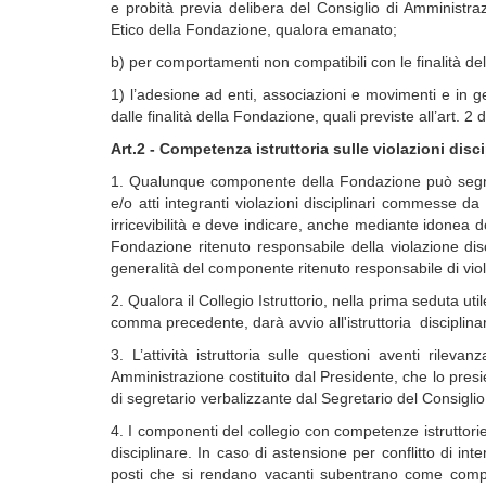
e probità previa delibera del Consiglio di Amministra
Etico della Fondazione, qualora emanato;
b) per comportamenti non compatibili con le finalità de
1) l’adesione ad enti, associazioni e movimenti e in g
dalle finalità della Fondazione, quali previste all’art. 2 
Art.2 - Competenza istruttoria sulle violazioni disci
1. Qualunque componente della Fondazione può segnal
e/o atti integranti violazioni disciplinari commesse
irricevibilità e deve indicare, anche mediante idonea
Fondazione ritenuto responsabile della violazione dis
generalità del componente ritenuto responsabile di viol
2. Qualora il Collegio Istruttorio, nella prima seduta utile
comma precedente, darà avvio all'istruttoria disciplina
3. L’attività istruttoria sulle questioni aventi rilev
Amministrazione costituito dal Presidente, che lo presi
di segretario verbalizzante dal Segretario del Consigli
4. I componenti del collegio con competenze istruttorie 
disciplinare. In caso di astensione per conflitto di int
posti che si rendano vacanti subentrano come compo