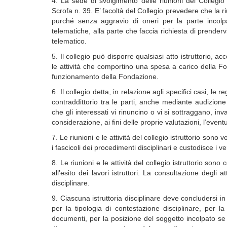
4. La sede di svolgimento delle riunioni del Collegio
Scrofa n. 39. E’ facoltà del Collegio prevedere che la 
purché senza aggravio di oneri per la parte incolpa
telematiche, alla parte che faccia richiesta di prende
telematico.
5. Il collegio può disporre qualsiasi atto istruttorio, 
le attività che comportino una spesa a carico della Fo
funzionamento della Fondazione.
6. Il collegio detta, in relazione agli specifici casi, le
contraddittorio tra le parti, anche mediante audizione 
che gli interessati vi rinuncino o vi si sottraggano, in
considerazione, ai fini delle proprie valutazioni, l’event
7. Le riunioni e le attività del collegio istruttorio son
i fascicoli dei procedimenti disciplinari e custodisce i ve
8. Le riunioni e le attività del collegio istruttorio so
all’esito dei lavori istruttori. La consultazione degli 
disciplinare.
9. Ciascuna istruttoria disciplinare deve concludersi 
per la tipologia di contestazione disciplinare, per la 
documenti, per la posizione del soggetto incolpato se 