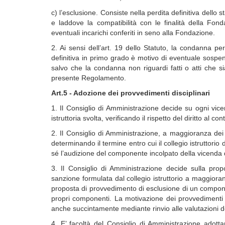
c) l’esclusione. Consiste nella perdita definitiva dello
e laddove la compatibilità con le finalità della Fo
eventuali incarichi conferiti in seno alla Fondazione.
2. Ai sensi dell’art. 19 dello Statuto, la condanna p
definitiva in primo grado è motivo di eventuale sosp
salvo che la condanna non riguardi fatti o atti che sia
presente Regolamento.
Art.5 - Adozione dei provvedimenti disciplinari
1. Il Consiglio di Amministrazione decide su ogni vicend
istruttoria svolta, verificando il rispetto del diritto al con
2. Il Consiglio di Amministrazione, a maggioranza dei s
determinando il termine entro cui il collegio istruttorio
sé l’audizione del componente incolpato della vicenda di
3. Il Consiglio di Amministrazione decide sulla prop
sanzione formulata dal collegio istruttorio a maggior
proposta di provvedimento di esclusione di un compone
propri componenti. La motivazione dei provvedimenti a
anche succintamente mediante rinvio alle valutazioni del
4. E’ facoltà del Consiglio di Amministrazione adotta