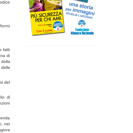
Codice
fformi
 fatti
ena di
 della
 delle
si del
lio di
nzioni
icenda
o, nei
giore