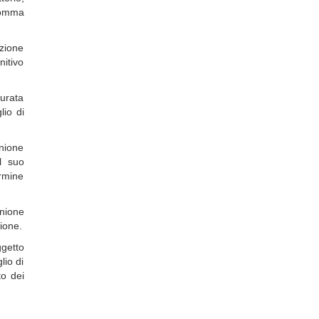
comma
azione
nitivo
durata
lio di
unione
l suo
ermine
unione
ione.
ggetto
lio di
o dei