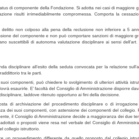
 status di componente della Fondazione. Si adotta nei casi di maggiore g
ndazione risulti irrimediabilmente compromessa. Comporta la cessazi
er delitto non colposo alla pena della reclusione non inferiore a 5 an
ensione del componente e non può comportare sanzioni di maggiore gr
no suscettibili di autonoma valutazione disciplinare ai sensi dell’art.
a disciplinare all’esito della seduta convocata per la relazione sull'at
traddittorio tra le parti.
uoi componenti, può chiedere lo svolgimento di ulteriori attività istrut
 dovrà esaurirle. E’ facoltà del Consiglio di Amministrazione disporre dav
sciplinare, laddove ritenuto opportuno ai fini della decisione.
osta di archiviazione del procedimento disciplinare o di irrogazione
anza dei suoi componenti, con astensione dei componenti del collegio. 
nte, il Consiglio di Amministrazione decide a maggioranza dei due ter
dottati o proposti viene resa nel verbale del Consiglio di Amministr
 collegio istruttorio.
re un provvedimento differente da quello proposto dal collegio istrut