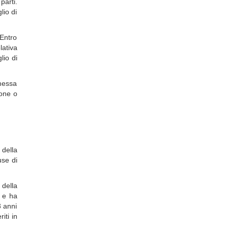
arti.
lio di
 Entro
lativa
lio di
smessa
ione o
 della
use di
della
e e ha
3 anni
iti in