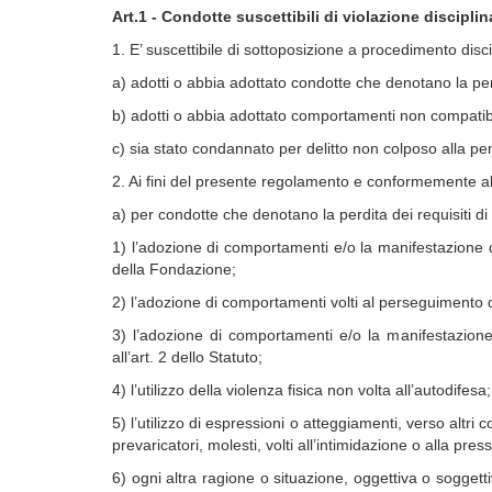
Art.1 - Condotte suscettibili di violazione disciplin
1. E’ suscettibile di sottoposizione a procedimento dis
a) adotti o abbia adottato condotte che denotano la perd
b) adotti o abbia adottato comportamenti non compatibil
c) sia stato condannato per delitto non colposo alla pe
2. Ai fini del presente regolamento e conformemente al
a) per condotte che denotano la perdita dei requisiti di
1) l’adozione di comportamenti e/o la manifestazione di 
della Fondazione;
2) l’adozione di comportamenti volti al perseguimento di
3) l’adozione di comportamenti e/o la manifestazione di
all’art. 2 dello Statuto;
4) l’utilizzo della violenza fisica non volta all’autodifesa;
5) l’utilizzo di espressioni o atteggiamenti, verso altri
prevaricatori, molesti, volti all’intimidazione o alla pre
6) ogni altra ragione o situazione, oggettiva o soggetti