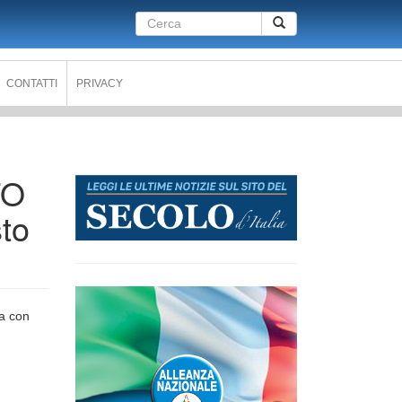
Form
Cerca
di
ricerca
CONTATTI
PRIVACY
TO
to
ta con