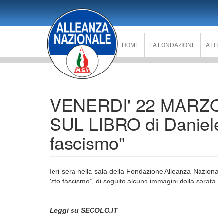
Salta
al
contenuto
principale
HOME
LA FONDAZIONE
ATT
VENERDI' 22 MARZO 
SUL LIBRO di Daniele
fascismo"
Ieri sera nella sala della Fondazione Alleanza Nazion
'sto fascismo", di seguito alcune immagini della serata
Leggi su SECOLO.IT