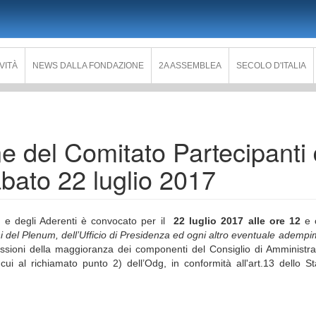
IVITÀ
NEWS DALLA FONDAZIONE
2A ASSEMBLEA
SECOLO D'ITALIA
e del Comitato Partecipanti 
sabato 22 luglio 2017
to e degli Aderenti è convocato per il
22 luglio 2017 alle ore 12
e c
ni del Plenum, dell’Ufficio di Presidenza ed ogni altro eventuale ademp
issioni della maggioranza dei componenti del Consiglio di Amministr
ui al richiamato punto 2) dell’Odg, in conformità all'art.13 dello St