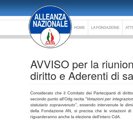
Salta
al
contenuto
principale
HOME
LA FONDAZIONE
ATT
AVVISO per la riunion
diritto e Aderenti di 
Considerato che il Comitato dei Partecipanti di dirit
secondo punto all'Odg recita
“Votazioni per integrazio
statutario sopravvenuto”
, essendo intervenute le dim
della Fondazione AN, si precisa che le votazioni di c
riguarderanno anche la elezione dell'intero CdA.