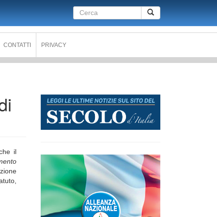
Form
Cerca
di
ricerca
CONTATTI
PRIVACY
di
he il
imento
azione
atuto,