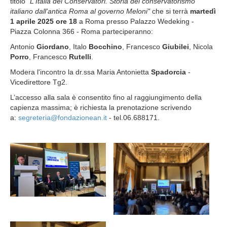
titolo
"L'Italia dei Conservatori. Storia del conservatorismo
italiano dall'antica Roma al governo Meloni"
che si terrà
martedì
1 aprile 2025 ore 18
a Roma presso Palazzo Wedeking -
Piazza Colonna 366 - Roma parteciperanno:
Antonio
Giordano
, Italo
Bocchino
, Francesco
Giubilei
, Nicola
Porro
, Francesco
Rutelli
.
Modera l'incontro la dr.ssa Maria Antonietta
Spadorcia
-
Vicedirettore Tg2.
L’accesso alla sala è consentito fino al raggiungimento della
capienza massima; è richiesta la prenotazione scrivendo
a:
segreteria@fondazionean.it
- tel.06.688171.