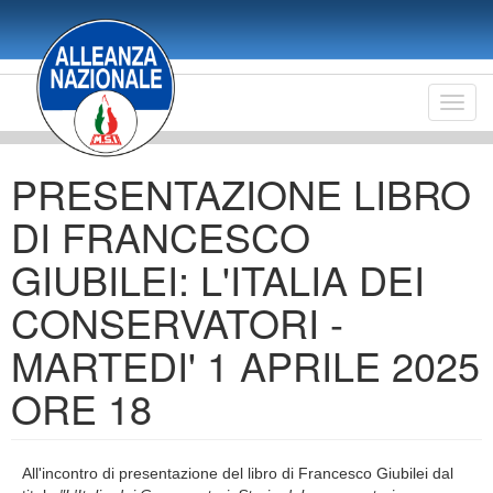
Salta
al
contenuto
principale
Toggl
navig
PRESENTAZIONE LIBRO
DI FRANCESCO
GIUBILEI: L'ITALIA DEI
CONSERVATORI -
MARTEDI' 1 APRILE 2025
ORE 18
All'incontro di presentazione del libro di Francesco Giubilei dal