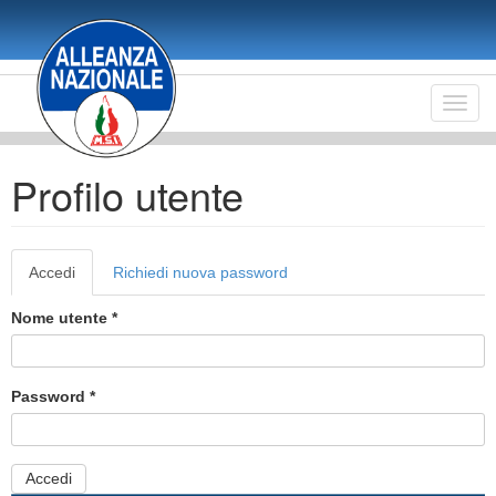
Salta
al
contenuto
principale
Toggl
navig
Profilo utente
Schede
Accedi
(scheda
Richiedi nuova password
primarie
attiva)
Nome utente
*
Password
*
Accedi